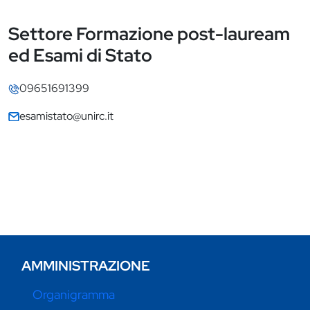
Settore Formazione post-lauream
Contatti
ed Esami di Stato
Contatti
09651691399
esamistato@unirc.it
AMMINISTRAZIONE
Organigramma