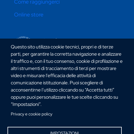
Come raggiungerci
Online store
CONTATTI ATENEO
Questo sito utilizza cookie tecnici, propri e di terze
parti, per garantire la corretta navigazione e analizzare
il traffico e, con il tuo consenso, cookie di profilazione e
altri strumenti di tracciamento di terzi per mostrare
video e misurare l'efficacia delle attività di
Via dell'Università, 25 - 89124 Reggio Calabria
comunicazione istituzionale. Puoi scegliere di
C.F. 80006510806
acconsentirne l’utilizzo cliccando su “Accetta tutti”
URP:
urp@unirc.it
oppure puoi personalizzare le tue scelte cliccando su
PEC:
amministrazione@pec.unirc.it
“Impostazioni”.
Privacy e cookie policy
Instagram
Whatsapp
Facebook
Telegram
X
YouTube
©Copyright 2025 - Università degli Studi
IMPOSTAZIONI