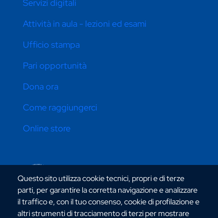
Servizi digitali
Attività in aula - lezioni ed esami
Ufficio stampa
Pari opportunità
Dona ora
Come raggiungerci
Online store
CONTATTI ATENEO
Questo sito utilizza cookie tecnici, propri e di terze
parti, per garantire la corretta navigazione e analizzare
il traffico e, con il tuo consenso, cookie di profilazione e
altri strumenti di tracciamento di terzi per mostrare