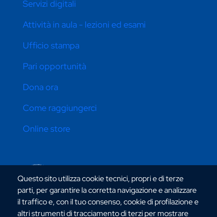
Servizi digitali
Attività in aula - lezioni ed esami
Ufficio stampa
Pari opportunità
Dona ora
Come raggiungerci
Online store
CONTATTI ATENEO
Questo sito utilizza cookie tecnici, propri e di terze
parti, per garantire la corretta navigazione e analizzare
il traffico e, con il tuo consenso, cookie di profilazione e
altri strumenti di tracciamento di terzi per mostrare