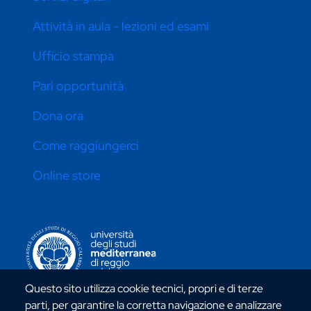
Attività in aula - lezioni ed esami
Ufficio stampa
Pari opportunità
Dona ora
Come raggiungerci
Online store
CONTATTI ATENEO
Questo sito utilizza cookie tecnici, propri e di terze
parti, per garantire la corretta navigazione e analizzare