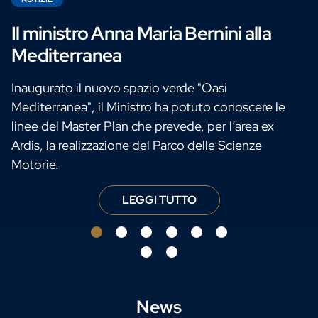
Il ministro Anna Maria Bernini alla
Mediterranea
Inaugurato il nuovo spazio verde "Oasi
Mediterranea", il Ministro ha potuto conoscere le
linee del Master Plan che prevede, per l’area ex
Ardis, la realizzazione del Parco delle Scienze
Motorie.
ento tra gli Atenei del Sud Italia
LEGGI TUTTO
Il ministro Ann
News