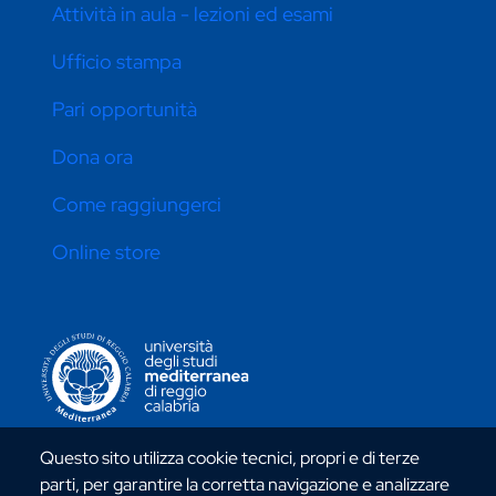
Attività in aula - lezioni ed esami
Ufficio stampa
Pari opportunità
Dona ora
Come raggiungerci
Online store
CONTATTI ATENEO
Questo sito utilizza cookie tecnici, propri e di terze
parti, per garantire la corretta navigazione e analizzare