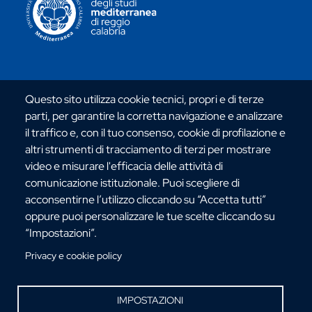
Via dell'Università, 25 - 89124 Reggio Calabria
Questo sito utilizza cookie tecnici, propri e di terze
C.F. 80006510806
parti, per garantire la corretta navigazione e analizzare
URP:
urp@unirc.it
il traffico e, con il tuo consenso, cookie di profilazione e
PEC:
amministrazione@pec.unirc.it
altri strumenti di tracciamento di terzi per mostrare
video e misurare l'efficacia delle attività di
comunicazione istituzionale. Puoi scegliere di
Instagram
Whatsapp
Facebook
Telegram
X
YouTube
acconsentirne l’utilizzo cliccando su “Accetta tutti”
©Copyright 2025 - Università degli Studi
oppure puoi personalizzare le tue scelte cliccando su
Mediterranea di Reggio Calabria
“Impostazioni”.
Privacy e cookie policy
IMPOSTAZIONI