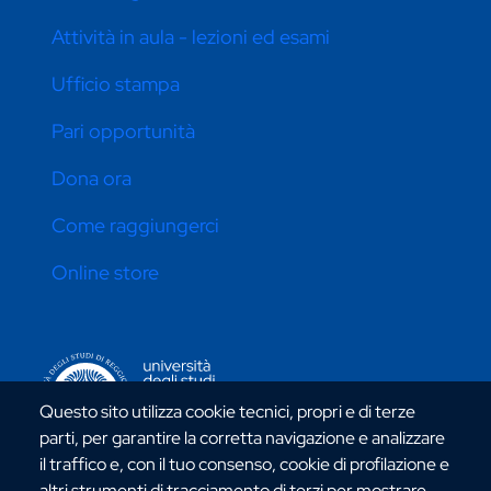
Attività in aula - lezioni ed esami
Ufficio stampa
Pari opportunità
Dona ora
Come raggiungerci
Online store
CONTATTI ATENEO
Questo sito utilizza cookie tecnici, propri e di terze
parti, per garantire la corretta navigazione e analizzare
il traffico e, con il tuo consenso, cookie di profilazione e
altri strumenti di tracciamento di terzi per mostrare