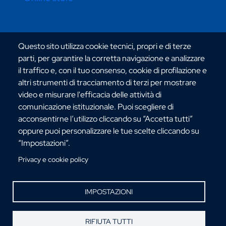
CONTATTI ATENEO
Questo sito utilizza cookie tecnici, propri e di terze
parti, per garantire la corretta navigazione e analizzare
il traffico e, con il tuo consenso, cookie di profilazione e
altri strumenti di tracciamento di terzi per mostrare
video e misurare l'efficacia delle attività di
comunicazione istituzionale. Puoi scegliere di
Via dell'Università, 25 - 89124 Reggio Calabria
acconsentirne l’utilizzo cliccando su “Accetta tutti”
C.F. 80006510806
oppure puoi personalizzare le tue scelte cliccando su
URP:
urp@unirc.it
“Impostazioni”.
PEC:
amministrazione@pec.unirc.it
Privacy e cookie policy
Instagram
Whatsapp
Facebook
Telegram
X
YouTube
IMPOSTAZIONI
©Copyright 2025 - Università degli Studi
Mediterranea di Reggio Calabria
RIFIUTA TUTTI