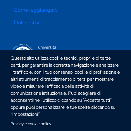
Come raggiungerci
Online store
CONTATTI ATENEO
Questo sito utilizza cookie tecnici, propri e di terze
parti, per garantire la corretta navigazione e analizzare
il traffico e, con il tuo consenso, cookie di profilazione e
altri strumenti di tracciamento di terzi per mostrare
video e misurare l'efficacia delle attività di
Via dell'Università, 25 - 89124 Reggio Calabria
comunicazione istituzionale. Puoi scegliere di
C.F. 80006510806
acconsentirne l’utilizzo cliccando su “Accetta tutti”
URP:
urp@unirc.it
oppure puoi personalizzare le tue scelte cliccando su
PEC:
amministrazione@pec.unirc.it
“Impostazioni”.
Privacy e cookie policy
Instagram
Whatsapp
Facebook
Telegram
X
YouTube