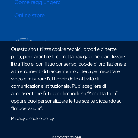
Come raggiungerci
Online store
CONTATTI ATENEO
Questo sito utilizza cookie tecnici, propri e di terze
parti, per garantire la corretta navigazione e analizzare
il traffico e, con il tuo consenso, cookie di profilazione e
altri strumenti di tracciamento di terzi per mostrare
video e misurare l'efficacia delle attività di
Via dell'Università, 25 - 89124 Reggio Calabria
comunicazione istituzionale. Puoi scegliere di
C.F. 80006510806
acconsentirne l’utilizzo cliccando su “Accetta tutti”
URP:
urp@unirc.it
oppure puoi personalizzare le tue scelte cliccando su
PEC:
amministrazione@pec.unirc.it
“Impostazioni”.
Privacy e cookie policy
Instagram
Whatsapp
Facebook
Telegram
X
YouTube
©Copyright 2025 - Università degli Studi
IMPOSTAZIONI