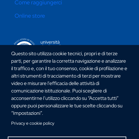
Come raggiungerci
Online store
CONTATTI ATENEO
Questo sito utilizza cookie tecnici, propri e di terze
parti, per garantire la corretta navigazione e analizzare
il traffico e, con il tuo consenso, cookie di profilazione e
altri strumenti di tracciamento di terzi per mostrare
video e misurare l'efficacia delle attività di
Via dell'Università, 25 - 89124 Reggio Calabria
comunicazione istituzionale. Puoi scegliere di
C.F. 80006510806
acconsentirne l’utilizzo cliccando su “Accetta tutti”
URP:
urp@unirc.it
oppure puoi personalizzare le tue scelte cliccando su
PEC:
amministrazione@pec.unirc.it
“Impostazioni”.
Privacy e cookie policy
Instagram
Whatsapp
Facebook
Telegram
X
YouTube
©Copyright 2025 - Università degli Studi