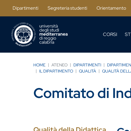
Salta al contenuto principale
Dipartimenti
Segreteria studenti
Orientamento
CORSI
ST
HOME
ATENEO
DIPARTIMENTI
DIPARTIMEN
IL DIPARTIMENTO
QUALITÀ
QUALITÀ DELL
Comitato di Indi
Qualità della Didattica