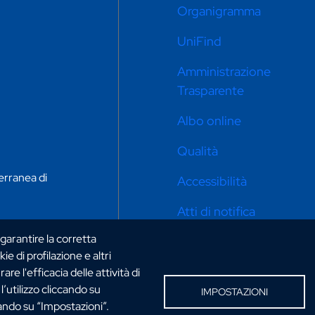
Organigramma
UniFind
Amministrazione
Trasparente
Albo online
Qualità
erranea di
Accessibilità
Atti di notifica
 garantire la corretta
Privacy e cookie policy
ie di profilazione e altri
Impostazioni cookie
e l'efficacia delle attività di
’utilizzo cliccando su
IMPOSTAZIONI
Mappa del sito
cando su “Impostazioni”.