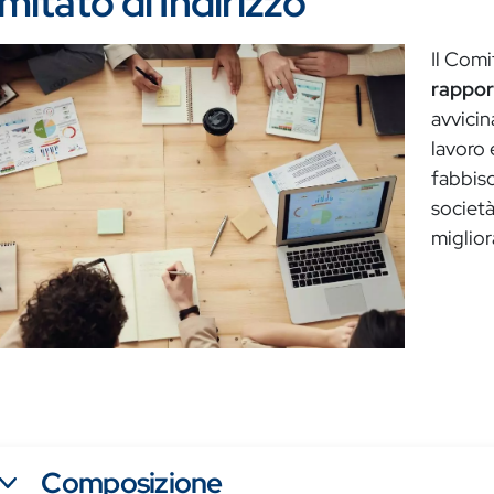
itato di Indirizzo
gine
Il Comi
rapport
avvicin
lavoro 
fabbis
società
miglio
Composizione