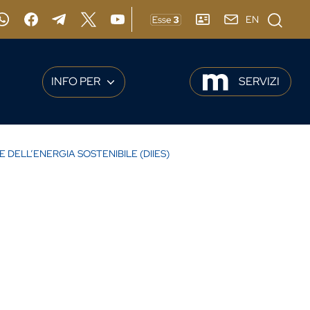
Cerca
EN
gram
Whatsapp
Facebook
Telegram
X
YouTube
ESSE3
RUBRICA
webmail
INFO PER
SERVIZI
DELL’ENERGIA SOSTENIBILE (DIIES)