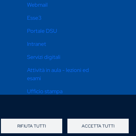
Webmail
Esse3
Portale DSU
Intranet
Servizi digitali
Attività in aula - lezioni ed
esami
Ufficio stampa
Pari opportunità
Dona ora
RIFIUTA TUTTI
ACCETTA TUTTI
Come raggiungerci