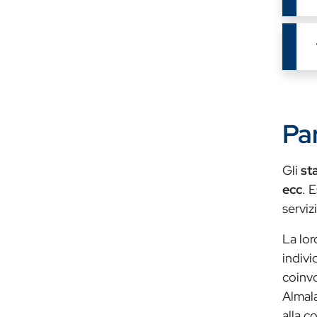
Par
Gli
st
ecc
. 
serviz
La lor
indivi
coinvo
Almala
alla c