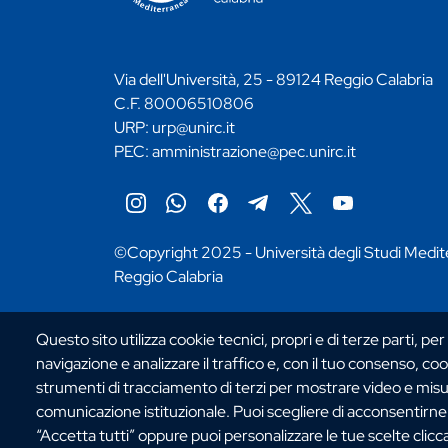
Via dell'Università, 25 - 89124 Reggio Calabria
C.F. 80006510806
URP:
urp@unirc.it
PEC:
amministrazione@pec.unirc.it
Instagram
Whatsapp
Facebook
Telegram
X
YouTube
©Copyright 2025 - Università degli Studi Medit
Reggio Calabria
Questo sito utilizza cookie tecnici, propri e di terze parti, per
navigazione e analizzare il traffico e, con il tuo consenso, cook
strumenti di tracciamento di terzi per mostrare video e misurar
comunicazione istituzionale. Puoi scegliere di acconsentirne l
“Accetta tutti” oppure puoi personalizzare le tue scelte clic