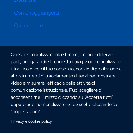
Come raggiungerci
Online store
CONTATTI ATENEO
Questo sito utilizza cookie tecnici, propri e di terze
parti, per garantire la corretta navigazione e analizzare
il traffico e, con il tuo consenso, cookie di profilazione e
altri strumenti di tracciamento di terzi per mostrare
video e misurare l'efficacia delle attività di
comunicazione istituzionale. Puoi scegliere di
Via dell'Università, 25 - 89124 Reggio Calabria
acconsentirne l’utilizzo cliccando su “Accetta tutti”
C.F. 80006510806
oppure puoi personalizzare le tue scelte cliccando su
URP:
urp@unirc.it
“Impostazioni”.
PEC:
amministrazione@pec.unirc.it
Privacy e cookie policy