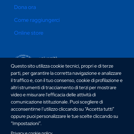
Dona ora
Come raggiungerci
Online store
CONTATTI ATENEO
Questo sito utilizza cookie tecnici, propri e di terze
parti, per garantire la corretta navigazione e analizzare
il traffico e, con il tuo consenso, cookie di profilazione e
altri strumenti di tracciamento di terzi per mostrare
video e misurare l'efficacia delle attività di
Via dell'Università, 25 - 89124 Reggio Calabria
comunicazione istituzionale. Puoi scegliere di
C.F. 80006510806
acconsentirne l’utilizzo cliccando su “Accetta tutti”
URP:
urp@unirc.it
oppure puoi personalizzare le tue scelte cliccando su
PEC:
amministrazione@pec.unirc.it
“Impostazioni”.
Privacy e cookie policy