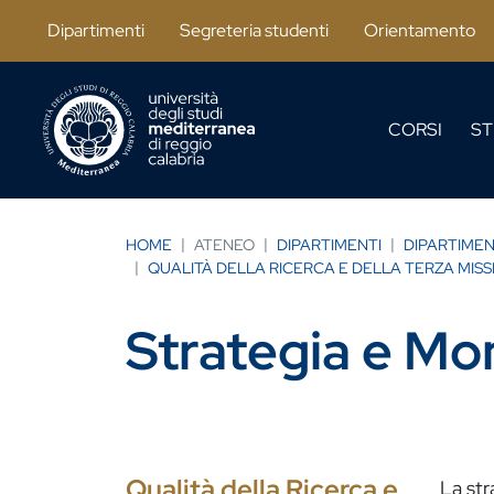
Salta al contenuto principale
Dipartimenti
Segreteria studenti
Orientamento
CORSI
ST
HOME
ATENEO
DIPARTIMENTI
DIPARTIMEN
QUALITÀ DELLA RICERCA E DELLA TERZA MIS
Strategia e Mo
Qualità della Ricerca e
La str