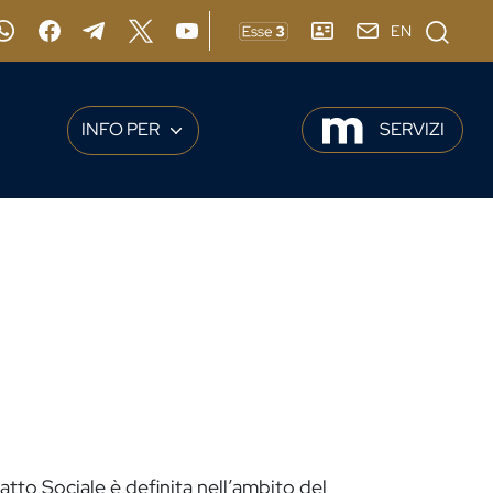
Cerca
EN
gram
Whatsapp
Facebook
Telegram
X
YouTube
ESSE3
RUBRICA
webmail
INFO PER
SERVIZI
patto Sociale è definita nell’ambito del