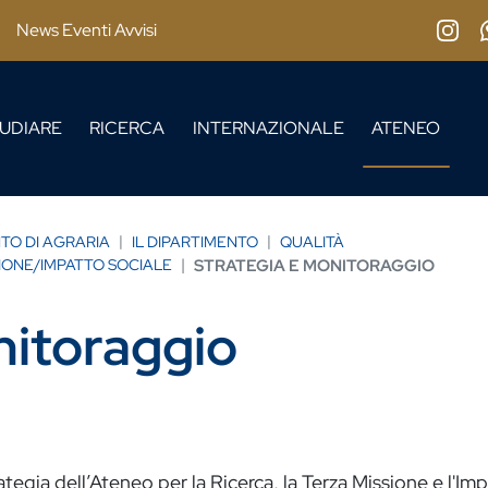
News Eventi Avvisi
Insta
UDIARE
RICERCA
INTERNAZIONALE
ATENEO
TO DI AGRARIA
IL DIPARTIMENTO
QUALITÀ
SIONE/IMPATTO SOCIALE
STRATEGIA E MONITORAGGIO
nitoraggio
ategia dell’Ateneo per la Ricerca, la Terza Missione e l'Im