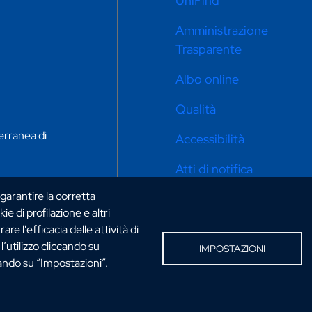
UniFind
Amministrazione
Trasparente
Albo online
Qualità
erranea di
Accessibilità
Atti di notifica
 garantire la corretta
Privacy e cookie policy
ie di profilazione e altri
Impostazioni cookie
e l'efficacia delle attività di
’utilizzo cliccando su
IMPOSTAZIONI
Mappa del sito
cando su “Impostazioni”.
Info point