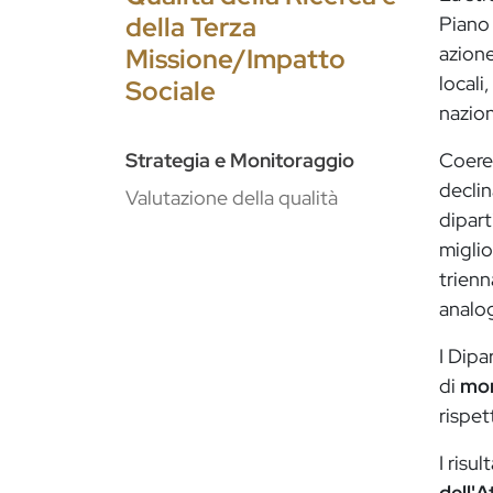
della Terza
Piano 
Missione/Impatto
azione
locali
Sociale
nazio
Coeren
Strategia e Monitoraggio
declin
Valutazione della qualità
dipart
miglio
trienn
analo
I Dipa
di
mon
rispet
I risu
dell'