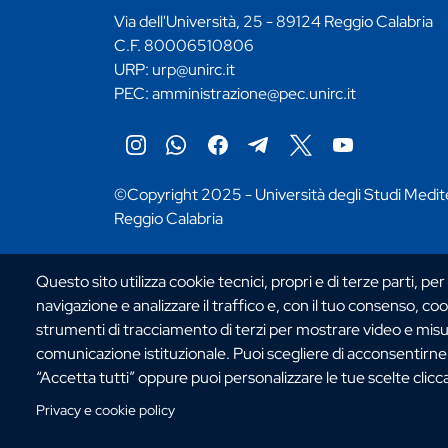
Via dell'Università, 25 - 89124 Reggio Calabria
C.F. 80006510806
URP:
urp@unirc.it
PEC:
amministrazione@pec.unirc.it
Instagram
Whatsapp
Facebook
Telegram
X
YouTube
©Copyright 2025 - Università degli Studi Medit
Reggio Calabria
Questo sito utilizza cookie tecnici, propri e di terze parti, per
navigazione e analizzare il traffico e, con il tuo consenso, cook
strumenti di tracciamento di terzi per mostrare video e misurar
comunicazione istituzionale. Puoi scegliere di acconsentirne l
“Accetta tutti” oppure puoi personalizzare le tue scelte clic
Privacy e cookie policy