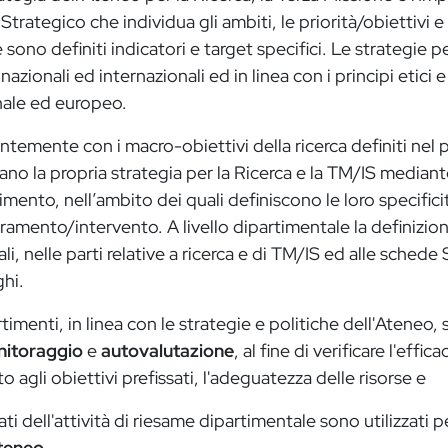
Strategico che individua gli ambiti, le priorità/obiettivi e
 sono definiti indicatori e target specifici. Le strategie p
, nazionali ed internazionali ed in linea con i principi etici e
nale ed europeo.
temente con i macro-obiettivi della ricerca definiti nel p
ano la propria strategia per la Ricerca e la TM/IS mediant
imento, nell’ambito dei quali definiscono le loro specificit
ramento/intervento. A livello dipartimentale la definizione
ali, nelle parti relative a ricerca e di TM/IS ed alle sch
ghi.
rtimenti, in linea con le strategie e politiche dell'Ateneo
itoraggio
e
autovalutazione
, al fine di verificare l'effic
to agli obiettivi prefissati, l'adeguatezza delle risorse e
ltati dell'attività di riesame dipartimentale sono utilizzati pe
Ateneo
.