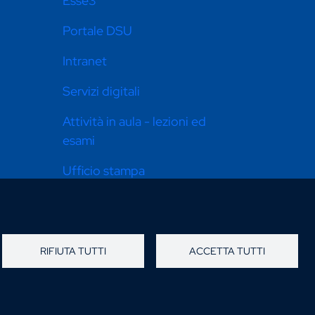
Esse3
Portale DSU
Intranet
Servizi digitali
Attività in aula - lezioni ed
esami
Ufficio stampa
Pari opportunità
Dona ora
RIFIUTA TUTTI
ACCETTA TUTTI
Come raggiungerci
Online store