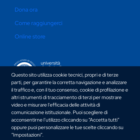
Dona ora
Come raggiungerci
Online store
CONTATTI ATENEO
Questo sito utilizza cookie tecnici, propri e di terze
parti, per garantire la corretta navigazione e analizzare
il traffico e, con il tuo consenso, cookie di profilazione e
altri strumenti di tracciamento di terzi per mostrare
video e misurare l'efficacia delle attività di
Via dell'Università, 25 - 89124 Reggio Calabria
comunicazione istituzionale. Puoi scegliere di
C.F. 80006510806
acconsentirne l’utilizzo cliccando su “Accetta tutti”
URP:
urp@unirc.it
oppure puoi personalizzare le tue scelte cliccando su
PEC:
amministrazione@pec.unirc.it
“Impostazioni”.