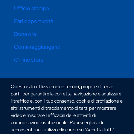
Ufficio stampa
Pari opportunità
Dona ora
Come raggiungerci
Online store
CONTATTI ATENEO
Questo sito utilizza cookie tecnici, propri e di terze
parti, per garantire la corretta navigazione e analizzare
il traffico e, con il tuo consenso, cookie di profilazione e
altri strumenti di tracciamento di terzi per mostrare
video e misurare l'efficacia delle attività di
comunicazione istituzionale. Puoi scegliere di
Via dell'Università, 25 - 89124 Reggio Calabria
acconsentirne l’utilizzo cliccando su “Accetta tutti”
C.F. 80006510806