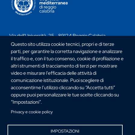
Via dell'Università, 25 - 89124 Reggio Calabria
C.F. 80006510806
Questo sito utilizza cookie tecnici, propri e di terze
URP:
urp@unirc.it
parti, per garantire la corretta navigazione e analizzare
PEC:
amministrazione@pec.unirc.it
il traffico e, con il tuo consenso, cookie di profilazione e
altri strumenti di tracciamento di terzi per mostrare
video e misurare l'efficacia delle attività di
Instagram
Whatsapp
Facebook
Telegram
X
YouTube
comunicazione istituzionale. Puoi scegliere di
acconsentirne l’utilizzo cliccando su “Accetta tutti”
©Copyright 2025 - Università degli Studi
oppure puoi personalizzare le tue scelte cliccando su
Mediterranea di Reggio Calabria
“Impostazioni”.
Privacy e cookie policy
IMPOSTAZIONI