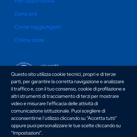
Pari opportunità
Dona ora
Come raggiungerci
Online store
CONTATTI ATENEO
Questo sito utilizza cookie tecnici, propri e di terze
parti, per garantire la corretta navigazione e analizzare
il traffico e, con il tuo consenso, cookie di profilazione e
altri strumenti di tracciamento di terzi per mostrare
video e misurare l'efficacia delle attività di
Via dell'Università, 25 - 89124 Reggio Calabria
comunicazione istituzionale. Puoi scegliere di
C.F. 80006510806
acconsentirne l’utilizzo cliccando su “Accetta tutti”
URP:
urp@unirc.it
oppure puoi personalizzare le tue scelte cliccando su
PEC:
amministrazione@pec.unirc.it
“Impostazioni”.