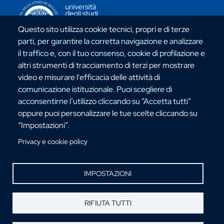
CONTATTI ATENEO
Questo sito utilizza cookie tecnici, propri e di terze
parti, per garantire la corretta navigazione e analizzare
il traffico e, con il tuo consenso, cookie di profilazione e
altri strumenti di tracciamento di terzi per mostrare
Via dell'Università, 25 - 89124 Reggio Calabria
video e misurare l'efficacia delle attività di
C.F. 80006510806
comunicazione istituzionale. Puoi scegliere di
URP:
urp@unirc.it
acconsentirne l’utilizzo cliccando su “Accetta tutti”
PEC:
amministrazione@pec.unirc.it
oppure puoi personalizzare le tue scelte cliccando su
“Impostazioni”.
Privacy e cookie policy
Instagram
Whatsapp
Facebook
Telegram
X
YouTube
©Copyright 2025 - Università degli Studi
Mediterranea di Reggio Calabria
IMPOSTAZIONI
RIFIUTA TUTTI