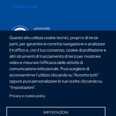
Online store
CONTATTI ATENEO
Questo sito utilizza cookie tecnici, propri e di terze
parti, per garantire la corretta navigazione e analizzare
il traffico e, con il tuo consenso, cookie di profilazione e
altri strumenti di tracciamento di terzi per mostrare
video e misurare l'efficacia delle attività di
Via dell'Università, 25 - 89124 Reggio Calabria
comunicazione istituzionale. Puoi scegliere di
C.F. 80006510806
acconsentirne l’utilizzo cliccando su “Accetta tutti”
URP:
urp@unirc.it
oppure puoi personalizzare le tue scelte cliccando su
PEC:
amministrazione@pec.unirc.it
“Impostazioni”.
Privacy e cookie policy
Instagram
Whatsapp
Facebook
Telegram
X
YouTube
©Copyright 2025 - Università degli Studi
IMPOSTAZIONI
Mediterranea di Reggio Calabria