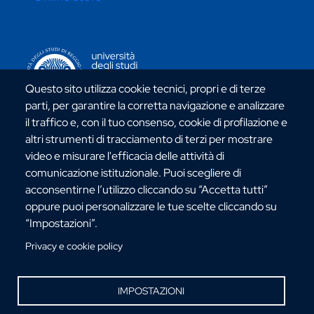
CONTATTI ATENEO
Questo sito utilizza cookie tecnici, propri e di terze
parti, per garantire la corretta navigazione e analizzare
il traffico e, con il tuo consenso, cookie di profilazione e
altri strumenti di tracciamento di terzi per mostrare
Via dell'Università, 25 - 89124 Reggio Calabria
video e misurare l'efficacia delle attività di
C.F. 80006510806
comunicazione istituzionale. Puoi scegliere di
URP:
urp@unirc.it
acconsentirne l’utilizzo cliccando su “Accetta tutti”
PEC:
amministrazione@pec.unirc.it
oppure puoi personalizzare le tue scelte cliccando su
“Impostazioni”.
Privacy e cookie policy
Instagram
Whatsapp
Facebook
Telegram
X
YouTube
©Copyright 2025 - Università degli Studi
Mediterranea di Reggio Calabria
IMPOSTAZIONI