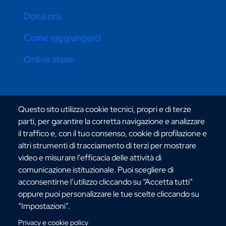
Dona ora
Come raggiungerci
Online store
CONTATTI ATENEO
Questo sito utilizza cookie tecnici, propri e di terze
parti, per garantire la corretta navigazione e analizzare
il traffico e, con il tuo consenso, cookie di profilazione e
altri strumenti di tracciamento di terzi per mostrare
video e misurare l'efficacia delle attività di
comunicazione istituzionale. Puoi scegliere di
Via dell'Università, 25 - 89124 Reggio Calabria
acconsentirne l’utilizzo cliccando su “Accetta tutti”
C.F. 80006510806
oppure puoi personalizzare le tue scelte cliccando su
URP:
urp@unirc.it
“Impostazioni”.
PEC:
amministrazione@pec.unirc.it
Privacy e cookie policy