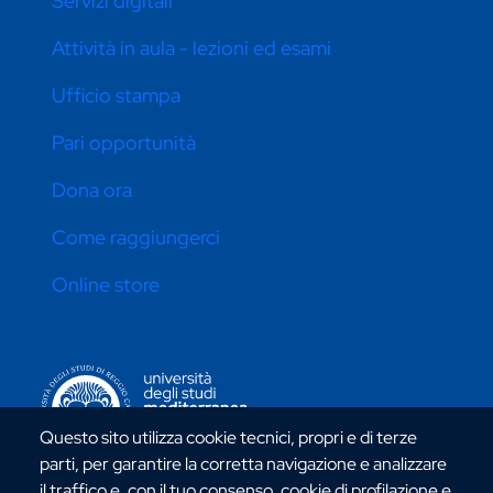
Servizi digitali
Attività in aula - lezioni ed esami
Ufficio stampa
Pari opportunità
Dona ora
Come raggiungerci
Online store
CONTATTI ATENEO
Questo sito utilizza cookie tecnici, propri e di terze
parti, per garantire la corretta navigazione e analizzare
il traffico e, con il tuo consenso, cookie di profilazione e