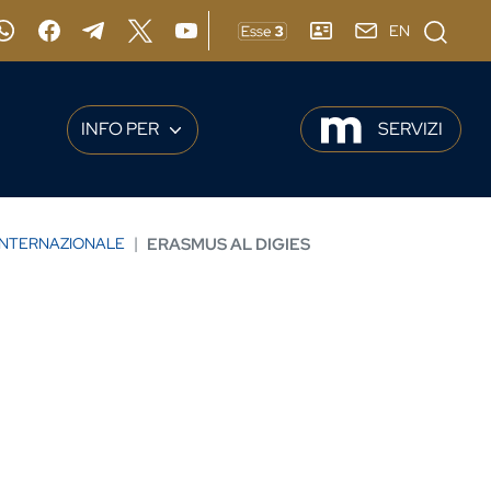
Cerca
EN
gram
Whatsapp
Facebook
Telegram
X
YouTube
ESSE3
RUBRICA
webmail
INFO PER
SERVIZI
INTERNAZIONALE
ERASMUS AL DIGIES