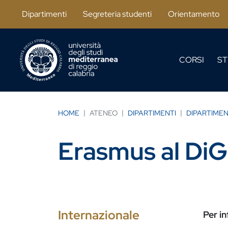
Salta al contenuto principale
Dipartimenti
Segreteria studenti
Orientamento
CORSI
ST
HOME
ATENEO
DIPARTIMENTI
DIPARTIMEN
Erasmus al DiG
Internazionale
Per in