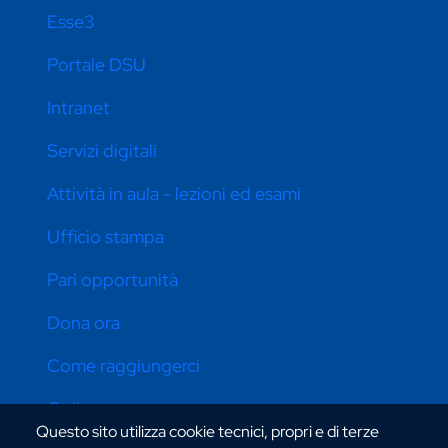
Esse3
Portale DSU
Intranet
Servizi digitali
Attività in aula - lezioni ed esami
Ufficio stampa
Pari opportunità
Dona ora
Come raggiungerci
Online store
Questo sito utilizza cookie tecnici, propri e di terze