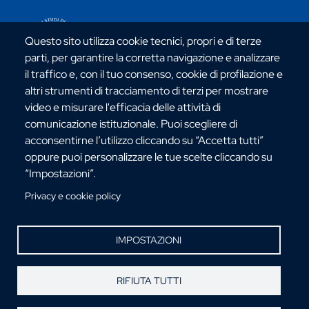
CONTATTI ATENEO
Questo sito utilizza cookie tecnici, propri e di terze
parti, per garantire la corretta navigazione e analizzare
il traffico e, con il tuo consenso, cookie di profilazione e
altri strumenti di tracciamento di terzi per mostrare
video e misurare l'efficacia delle attività di
Via dell'Università, 25 - 89124 Reggio Calabria
comunicazione istituzionale. Puoi scegliere di
C.F. 80006510806
acconsentirne l’utilizzo cliccando su “Accetta tutti”
URP:
urp@unirc.it
oppure puoi personalizzare le tue scelte cliccando su
PEC:
amministrazione@pec.unirc.it
“Impostazioni”.
Privacy e cookie policy
Instagram
Whatsapp
Facebook
Telegram
X
YouTube
©Copyright 2025 - Università degli Studi
IMPOSTAZIONI
Mediterranea di Reggio Calabria
RIFIUTA TUTTI