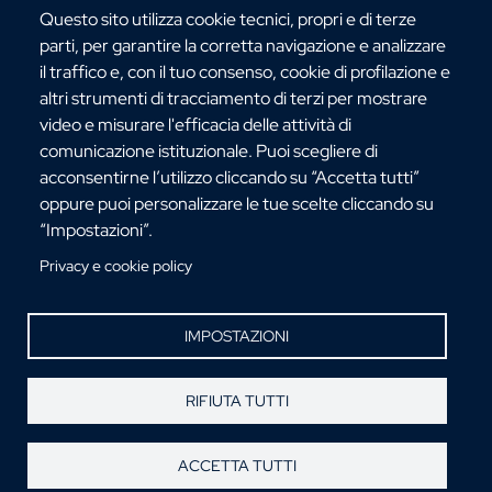
Questo sito utilizza cookie tecnici, propri e di terze
parti, per garantire la corretta navigazione e analizzare
il traffico e, con il tuo consenso, cookie di profilazione e
CONTATTI ATENEO
altri strumenti di tracciamento di terzi per mostrare
video e misurare l'efficacia delle attività di
comunicazione istituzionale. Puoi scegliere di
acconsentirne l’utilizzo cliccando su “Accetta tutti”
oppure puoi personalizzare le tue scelte cliccando su
“Impostazioni”.
Via dell'Università, 25 - 89124 Reggio Calabria
C.F. 80006510806
Privacy e cookie policy
URP:
urp@unirc.it
PEC:
amministrazione@pec.unirc.it
IMPOSTAZIONI
Instagram
Whatsapp
Facebook
Telegram
X
YouTube
RIFIUTA TUTTI
©Copyright 2025 - Università degli Studi
Mediterranea di Reggio Calabria
ACCETTA TUTTI