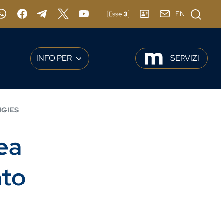
Cerca
EN
gram
Whatsapp
Facebook
Telegram
X
YouTube
ESSE3
RUBRICA
webmail
INFO PER
SERVIZI
IGIES
ea
nto