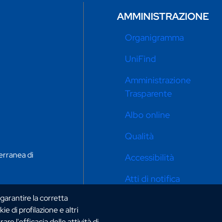
AMMINISTRAZIONE
Organigramma
UniFind
Amministrazione
Trasparente
Albo online
Qualità
erranea di
Accessibilità
Atti di notifica
 garantire la corretta
Privacy e cookie policy
ie di profilazione e altri
Impostazioni cookie
e l'efficacia delle attività di