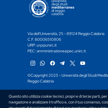
CONTATTI ATENEO
Via dell'Università, 25 - 89124 Reggio Calabria
C.F. 80006510806
URP:
urp@unirc.it
PEC:
amministrazione@pec.unirc.it
Instagram
Whatsapp
Facebook
Telegram
X
YouTube
©Copyright 2025 - Università degli Studi Medit
Reggio Calabria
Questo sito utilizza cookie tecnici, propri e di terze parti, per
navigazione e analizzare il traffico e, con il tuo consenso, cook
strumenti di tracciamento di terzi per mostrare video e misurar