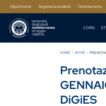
Salta al contenuto principale
Dipartimenti
Segreteria studenti
Orientamento
CORSI
ST
HOME
AVVISI
PRENOTAZ
Prenotaz
GENNAIO
DiGiES