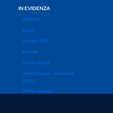
IN EVIDENZA
Webmail
Esse3
Portale DSU
Intranet
Servizi digitali
Attività in aula - lezioni ed
esami
Ufficio stampa
Pari opportunità
Dona ora