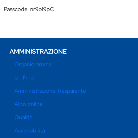
Passcode: nr9oi9pC
AMMINISTRAZIONE
Organigramma
UniFind
Amministrazione Trasparente
Albo online
Qualità
Accessibilità