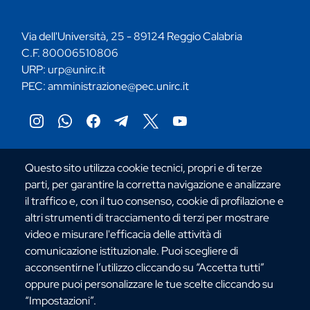
Via dell'Università, 25 - 89124 Reggio Calabria
C.F. 80006510806
URP:
urp@unirc.it
PEC:
amministrazione@pec.unirc.it
Instagram
Whatsapp
Facebook
Telegram
X
YouTube
©Copyright 2025 - Università degli Studi
Questo sito utilizza cookie tecnici, propri e di terze
Mediterranea di Reggio Calabria
parti, per garantire la corretta navigazione e analizzare
il traffico e, con il tuo consenso, cookie di profilazione e
altri strumenti di tracciamento di terzi per mostrare
video e misurare l'efficacia delle attività di
comunicazione istituzionale. Puoi scegliere di
acconsentirne l’utilizzo cliccando su “Accetta tutti”
oppure puoi personalizzare le tue scelte cliccando su
“Impostazioni”.