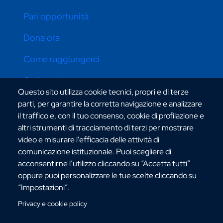
Pari opportunità
Dona ora
Come raggiungerci
Online store
Questo sito utilizza cookie tecnici, propri e di terze
parti, per garantire la corretta navigazione e analizzare
il traffico e, con il tuo consenso, cookie di profilazione e
CONTATTI ATENEO
altri strumenti di tracciamento di terzi per mostrare
video e misurare l'efficacia delle attività di
comunicazione istituzionale. Puoi scegliere di
acconsentirne l’utilizzo cliccando su “Accetta tutti”
oppure puoi personalizzare le tue scelte cliccando su
“Impostazioni”.
Via dell'Università, 25 - 89124 Reggio Calabria
C.F. 80006510806
Privacy e cookie policy
URP:
urp@unirc.it