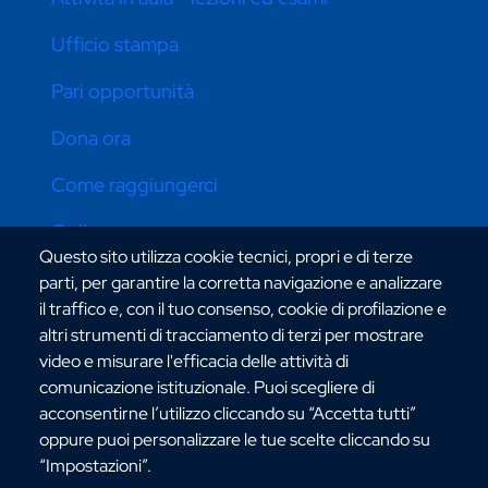
Ufficio stampa
Pari opportunità
Dona ora
Come raggiungerci
Online store
Questo sito utilizza cookie tecnici, propri e di terze
parti, per garantire la corretta navigazione e analizzare
il traffico e, con il tuo consenso, cookie di profilazione e
CONTATTI ATENEO
altri strumenti di tracciamento di terzi per mostrare
video e misurare l'efficacia delle attività di
comunicazione istituzionale. Puoi scegliere di
acconsentirne l’utilizzo cliccando su “Accetta tutti”
oppure puoi personalizzare le tue scelte cliccando su
“Impostazioni”.
Via dell'Università, 25 - 89124 Reggio Calabria