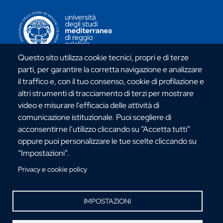
CONTATTI ATENEO
Questo sito utilizza cookie tecnici, propri e di terze
parti, per garantire la corretta navigazione e analizzare
il traffico e, con il tuo consenso, cookie di profilazione e
Via dell'Università, 25 - 89124 Reggio Calabria
altri strumenti di tracciamento di terzi per mostrare
C.F. 80006510806
video e misurare l'efficacia delle attività di
URP:
urp@unirc.it
comunicazione istituzionale. Puoi scegliere di
PEC:
amministrazione@pec.unirc.it
acconsentirne l’utilizzo cliccando su “Accetta tutti”
oppure puoi personalizzare le tue scelte cliccando su
“Impostazioni”.
Instagram
Whatsapp
Facebook
Telegram
X
YouTube
Privacy e cookie policy
©Copyright 2025 - Università degli Studi
Mediterranea di Reggio Calabria
IMPOSTAZIONI