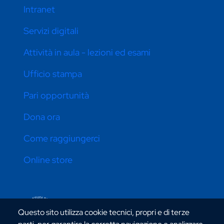
Intranet
Servizi digitali
Attività in aula - lezioni ed esami
Ufficio stampa
Pari opportunità
Dona ora
Come raggiungerci
Online store
CONTATTI ATENEO
Questo sito utilizza cookie tecnici, propri e di terze