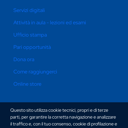
Servizi digitali
Attività in aula - lezioni ed esami
Ufficio stampa
Pari opportunità
Dona ora
Come raggiungerci
Online store
CONTATTI ATENEO
Questo sito utilizza cookie tecnici, propri e di terze
parti, per garantire la corretta navigazione e analizzare
il traffico e, con il tuo consenso, cookie di profilazione e