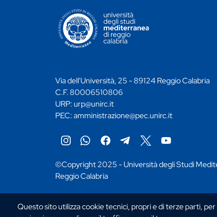
CONTATTI ATENEO
Via dell'Università, 25 - 89124 Reggio Calabria
C.F. 80006510806
URP:
urp@unirc.it
PEC:
amministrazione@pec.unirc.it
Instagram
Whatsapp
Facebook
Telegram
X
YouTube
©Copyright 2025 - Università degli Studi Medit
Reggio Calabria
Questo sito utilizza cookie tecnici, propri e di terze parti, per