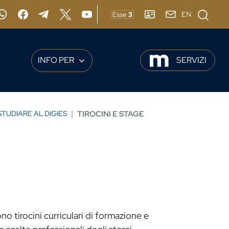
Cerca
EN
gram
Whatsapp
Facebook
Telegram
X
YouTube
ESSE3
RUBRICA
webmail
INFO PER
SERVIZI
STUDIARE AL DIGIES
TIROCINI E STAGE
o tirocini curriculari di formazione e