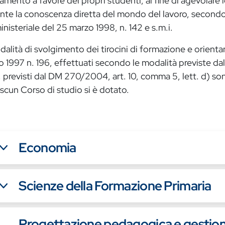
amento a favore dei propri studenti, al fine di agevolare l
te la conoscenza diretta del mondo del lavoro, secondo l
inisteriale del 25 marzo 1998, n. 142 e s.m.i.
alità di svolgimento dei tirocini di formazione e orientam
 1997 n. 196, effettuati secondo le modalità previste da
, previsti dal DM 270/2004, art. 10, comma 5, lett. d) so
ascun Corso di studio si è dotato.
Economia
Scienze della Formazione Primaria
Progettazione pedagogica e gestione 