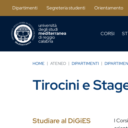
Salta al contenuto principale
Dipartimenti
Segreteria studenti
Orientamento
CORSI
ST
HOME
ATENEO
DIPARTIMENTI
DIPARTIMEN
Tirocini e Stag
Studiare al DiGiES
I Cors