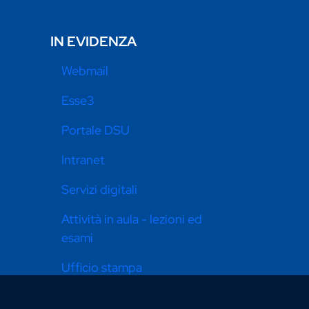
IN EVIDENZA
Webmail
Esse3
Portale DSU
Intranet
Servizi digitali
Attività in aula - lezioni ed
esami
Ufficio stampa
Pari opportunità