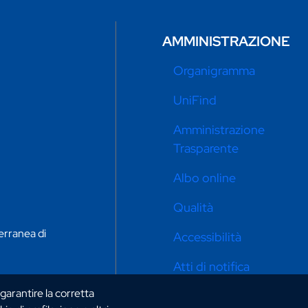
AMMINISTRAZIONE
Organigramma
UniFind
Amministrazione
Trasparente
Albo online
Qualità
erranea di
Accessibilità
Atti di notifica
 garantire la corretta
Privacy e cookie policy