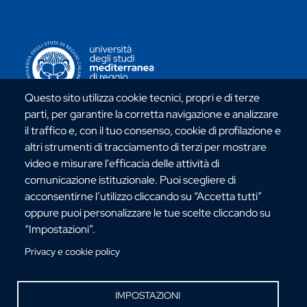
CONTATTI ATENEO
Questo sito utilizza cookie tecnici, propri e di terze
parti, per garantire la corretta navigazione e analizzare
il traffico e, con il tuo consenso, cookie di profilazione e
Via dell'Università, 25 - 89124 Reggio Calabria
altri strumenti di tracciamento di terzi per mostrare
C.F. 80006510806
video e misurare l'efficacia delle attività di
URP:
urp@unirc.it
comunicazione istituzionale. Puoi scegliere di
PEC:
amministrazione@pec.unirc.it
acconsentirne l’utilizzo cliccando su “Accetta tutti”
oppure puoi personalizzare le tue scelte cliccando su
“Impostazioni”.
Instagram
Whatsapp
Facebook
Telegram
X
YouTube
Privacy e cookie policy
©Copyright 2025 - Università degli Studi
Mediterranea di Reggio Calabria
IMPOSTAZIONI