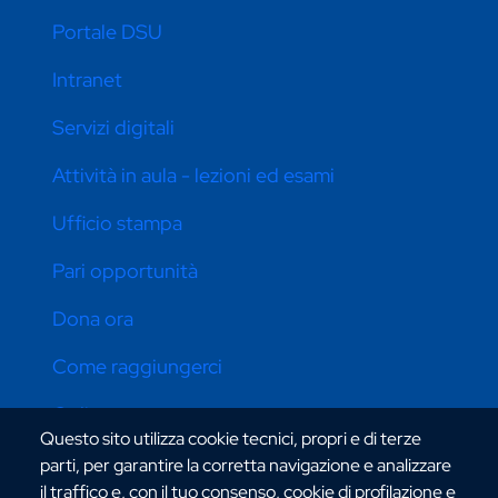
Portale DSU
Intranet
Servizi digitali
Attività in aula - lezioni ed esami
Ufficio stampa
Pari opportunità
Dona ora
Come raggiungerci
Online store
Questo sito utilizza cookie tecnici, propri e di terze
parti, per garantire la corretta navigazione e analizzare
il traffico e, con il tuo consenso, cookie di profilazione e