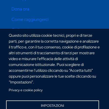
Dona ora
Come raggiungerci
Online store
Questo sito utilizza cookie tecnici, propri e di terze
parti, per garantire la corretta navigazione e analizzare
il traffico e, con il tuo consenso, cookie di profilazione e
CONTATTI ATENEO
altri strumenti di tracciamento di terzi per mostrare
video e misurare l'efficacia delle attività di
comunicazione istituzionale. Puoi scegliere di
acconsentirne l’utilizzo cliccando su “Accetta tutti”
oppure puoi personalizzare le tue scelte cliccando su
“Impostazioni”.
Via dell'Università, 25 - 89124 Reggio Calabria
C.F. 80006510806
Privacy e cookie policy
URP:
urp@unirc.it
PEC:
amministrazione@pec.unirc.it
IMPOSTAZIONI