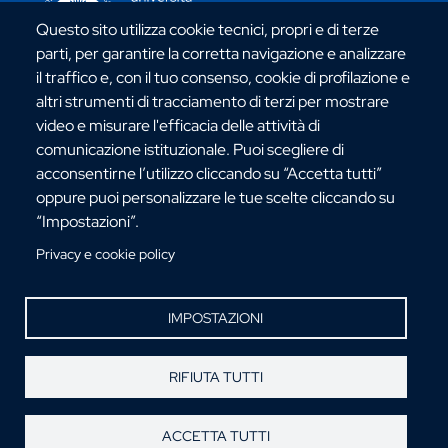
Questo sito utilizza cookie tecnici, propri e di terze
parti, per garantire la corretta navigazione e analizzare
il traffico e, con il tuo consenso, cookie di profilazione e
altri strumenti di tracciamento di terzi per mostrare
video e misurare l'efficacia delle attività di
Via dell'Università, 25 - 89124 Reggio Calabria
comunicazione istituzionale. Puoi scegliere di
C.F. 80006510806
acconsentirne l’utilizzo cliccando su “Accetta tutti”
URP:
urp@unirc.it
oppure puoi personalizzare le tue scelte cliccando su
PEC:
amministrazione@pec.unirc.it
“Impostazioni”.
Privacy e cookie policy
Instagram
Whatsapp
Facebook
Telegram
X
YouTube
©Copyright 2025 - Università degli Studi
IMPOSTAZIONI
Mediterranea di Reggio Calabria
RIFIUTA TUTTI
ACCETTA TUTTI