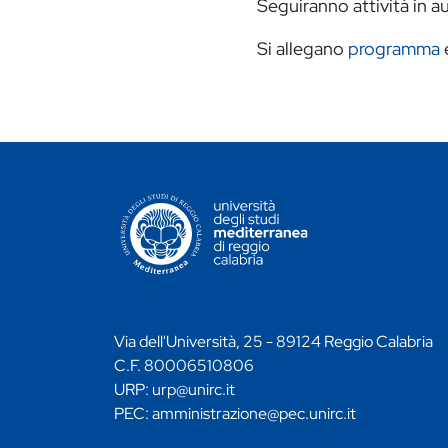
Seguiranno attività in au
Si allegano
programma
CONTATTI ATENEO
Via dell'Università, 25 - 89124 Reggio Calabria
C.F. 80006510806
URP:
urp@unirc.it
PEC:
amministrazione@pec.unirc.it