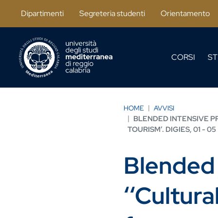
Salta al contenuto principale
Dipartimenti
Segreteria studenti
Orientamento
CORSI
ST
HOME
AVVISI
BLENDED INTENSIVE PR
TOURISM’. DIGIES, 01 - 0
Blended 
‘‘Cultur