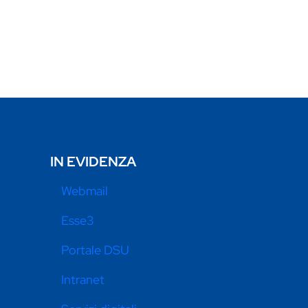
IN EVIDENZA
Webmail
Esse3
Portale DSU
Intranet