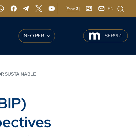
Cerca
EN
gram
Whatsapp
Facebook
Telegram
X
YouTube
ESSE3
RUBRICA
webmail
INFO PER
SERVIZI
OR SUSTAINABLE
BIP)
pectives