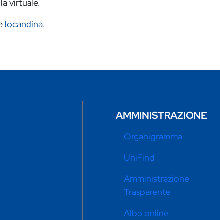
la virtuale.
e
locandina
.
AMMINISTRAZIONE
Organigramma
UniFind
Amministrazione
Trasparente
Albo online