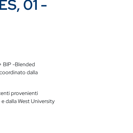
ES, 01 -
+ BIP
-Blended
 coordinato dalla
centi provenienti
e e dalla West University