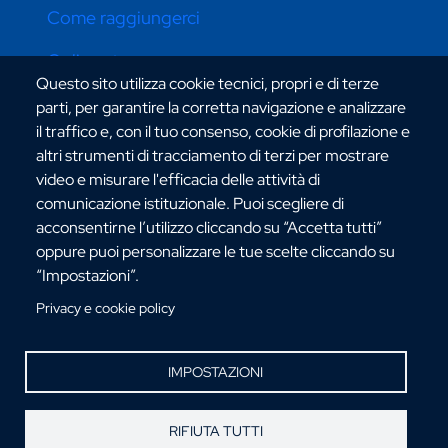
Come raggiungerci
Online store
Questo sito utilizza cookie tecnici, propri e di terze
parti, per garantire la corretta navigazione e analizzare
il traffico e, con il tuo consenso, cookie di profilazione e
CONTATTI ATENEO
altri strumenti di tracciamento di terzi per mostrare
video e misurare l'efficacia delle attività di
comunicazione istituzionale. Puoi scegliere di
acconsentirne l’utilizzo cliccando su “Accetta tutti”
oppure puoi personalizzare le tue scelte cliccando su
“Impostazioni”.
Via dell'Università, 25 - 89124 Reggio Calabria
C.F. 80006510806
Privacy e cookie policy
URP:
urp@unirc.it
PEC:
amministrazione@pec.unirc.it
IMPOSTAZIONI
Instagram
Whatsapp
Facebook
Telegram
X
YouTube
RIFIUTA TUTTI