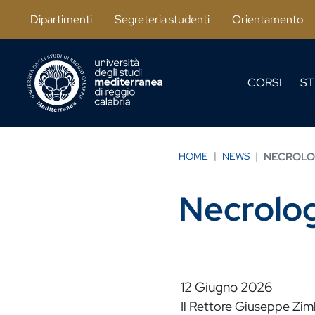
Salta al contenuto principale
Dipartimenti
Segreteria studenti
Orientamento
CORSI
ST
HOME
NEWS
NECROLO
Necrolo
12 Giugno 2026
Il Rettore Giuseppe Zimb