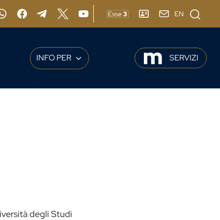
Cerca
EN
gram
Whatsapp
Facebook
Telegram
X
YouTube
ESSE3
RUBRICA
webmail
INFO PER
SERVIZI
versità degli Studi