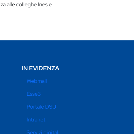
a alle colleghe Ines e
IN EVIDENZA
Webmail
Esse3
Portale DSU
Intranet
Servizi digitali