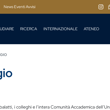
News Eventi Avvisi
Insta
UDIARE
RICERCA
INTERNAZIONALE
ATENEO
GIO
gio
alatti, i colleghi e l’intera Comunità Accademica dell’Uni