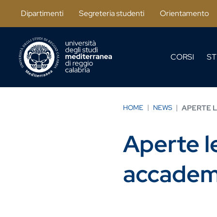
Salta al contenuto principale
Dipartimenti
Segreteria studenti
Orientamento
CORSI
ST
HOME
NEWS
APERTE L
Aperte le
accadem