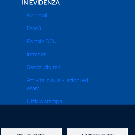
IN EVIDENZA
Webmail
Esse3
Portale DSU
Intranet
Servizi digitali
Attività in aula - lezioni ed
esami
Ufficio stampa
Pari opportunità
Dona ora