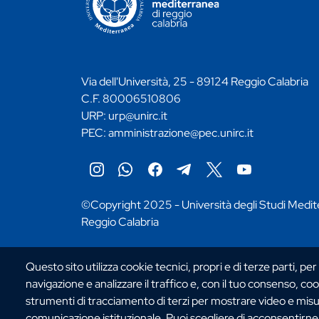
Via dell'Università, 25 - 89124 Reggio Calabria
C.F. 80006510806
URP:
urp@unirc.it
PEC:
amministrazione@pec.unirc.it
Instagram
Whatsapp
Facebook
Telegram
X
YouTube
©Copyright 2025 - Università degli Studi Medit
Reggio Calabria
Questo sito utilizza cookie tecnici, propri e di terze parti, per
navigazione e analizzare il traffico e, con il tuo consenso, cook
strumenti di tracciamento di terzi per mostrare video e misurar
comunicazione istituzionale. Puoi scegliere di acconsentirne l