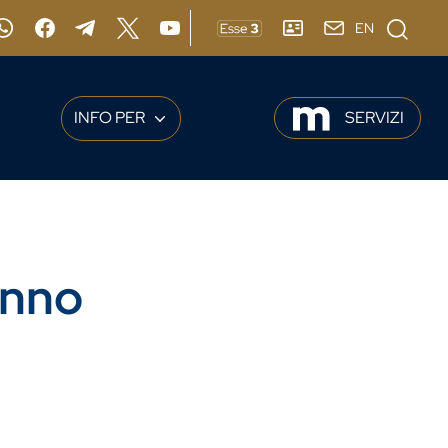
Cerca
EN
gram
Whatsapp
Facebook
Telegram
X
YouTube
ESSE3
RUBRICA
webmail
INFO PER
SERVIZI
anno