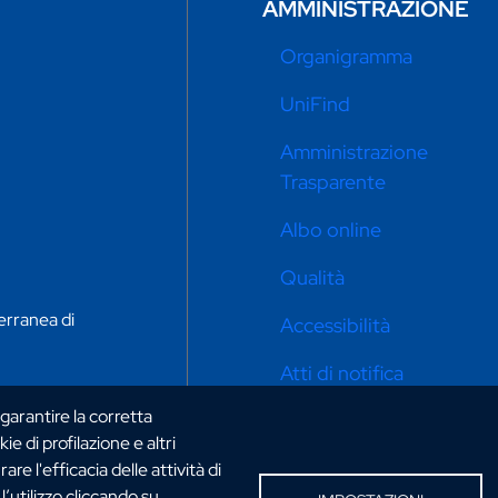
AMMINISTRAZIONE
Organigramma
UniFind
Amministrazione
Trasparente
Albo online
Qualità
erranea di
Accessibilità
Atti di notifica
 garantire la corretta
Privacy e cookie policy
ie di profilazione e altri
Impostazioni cookie
e l'efficacia delle attività di
’utilizzo cliccando su