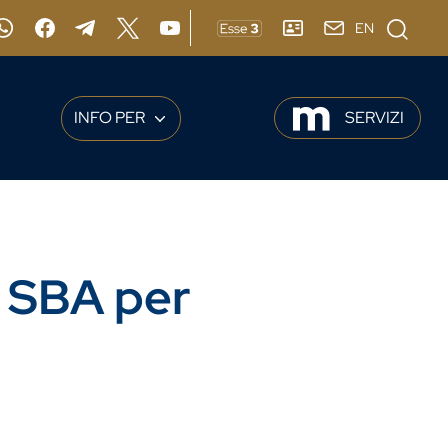
Cerca
EN
gram
Whatsapp
Facebook
Telegram
X
YouTube
ESSE3
RUBRICA
webmail
INFO PER
SERVIZI
e SBA per