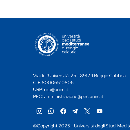
CONTATTI ATENEO
Via dell'Università, 25 - 89124 Reggio Calabria
C.F. 80006510806
URP:
urp@unirc.it
PEC:
amministrazione@pec.unirc.it
Instagram
Whatsapp
Facebook
Telegram
X
YouTube
©Copyright 2025 - Università degli Studi Medit