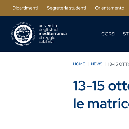
Salta al contenuto principale
Dipartimenti
Segreteria studenti
Orientamento
CORSI
ST
HOME
NEWS
13-15 OT
13-15 ot
le matric