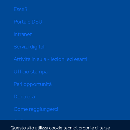
Esse3
Portale DSU
Intranet
Servizi digitali
Attività in aula - lezioni ed esami
Ufficio stampa
Pari opportunità
Dona ora
Come raggiungerci
Online store
Questo sito utilizza cookie tecnici, propri e di terze