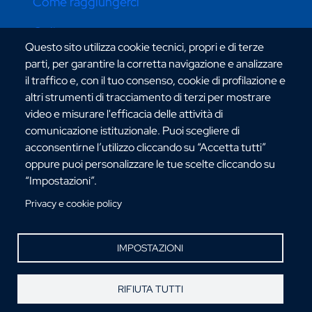
Come raggiungerci
Online store
Questo sito utilizza cookie tecnici, propri e di terze
parti, per garantire la corretta navigazione e analizzare
il traffico e, con il tuo consenso, cookie di profilazione e
CONTATTI ATENEO
altri strumenti di tracciamento di terzi per mostrare
video e misurare l'efficacia delle attività di
comunicazione istituzionale. Puoi scegliere di
acconsentirne l’utilizzo cliccando su “Accetta tutti”
oppure puoi personalizzare le tue scelte cliccando su
“Impostazioni”.
Via dell'Università, 25 - 89124 Reggio Calabria
C.F. 80006510806
Privacy e cookie policy
URP:
urp@unirc.it
PEC:
amministrazione@pec.unirc.it
IMPOSTAZIONI
Instagram
Whatsapp
Facebook
Telegram
X
YouTube
RIFIUTA TUTTI
©Copyright 2025 - Università degli Studi