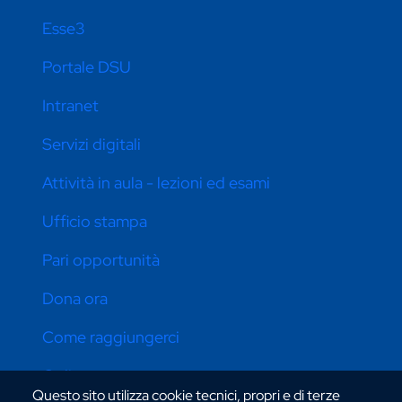
Esse3
Portale DSU
Intranet
Servizi digitali
Attività in aula - lezioni ed esami
Ufficio stampa
Pari opportunità
Dona ora
Come raggiungerci
Online store
Questo sito utilizza cookie tecnici, propri e di terze