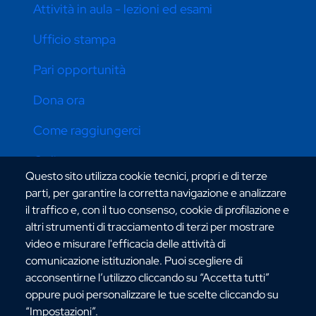
Attività in aula - lezioni ed esami
Ufficio stampa
Pari opportunità
Dona ora
Come raggiungerci
Online store
Questo sito utilizza cookie tecnici, propri e di terze
parti, per garantire la corretta navigazione e analizzare
il traffico e, con il tuo consenso, cookie di profilazione e
CONTATTI ATENEO
altri strumenti di tracciamento di terzi per mostrare
video e misurare l'efficacia delle attività di
comunicazione istituzionale. Puoi scegliere di
acconsentirne l’utilizzo cliccando su “Accetta tutti”
oppure puoi personalizzare le tue scelte cliccando su
“Impostazioni”.