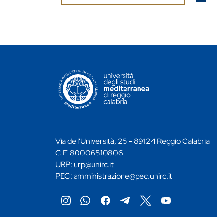
CONTATTI ATENEO
Via dell'Università, 25 - 89124 Reggio Calabria
C.F. 80006510806
URP:
urp@unirc.it
PEC:
amministrazione@pec.unirc.it
Instagram
Whatsapp
Facebook
Telegram
X
YouTube