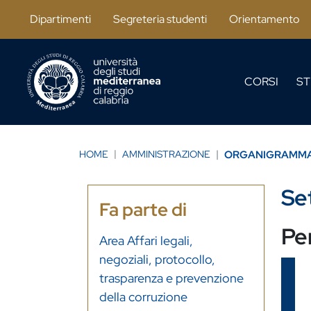
Salta al contenuto principale
Dipartimenti
Segreteria studenti
Orientamento
CORSI
ST
HOME
AMMINISTRAZIONE
ORGANIGRAMM
Set
Fa parte di
Pe
Area Affari legali,
negoziali, protocollo,
trasparenza e prevenzione
della corruzione