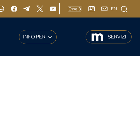
Cerca
EN
gram
Whatsapp
Facebook
Telegram
X
YouTube
ESSE3
RUBRICA
webmail
INFO PER
SERVIZI