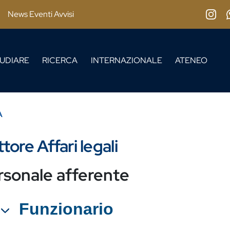
News Eventi Avvisi
Insta
UDIARE
RICERCA
INTERNAZIONALE
ATENEO
A
tore Affari legali
rsonale afferente
Funzionario